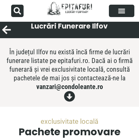
Lucrări Funerare Ilfov
Articole utile
Despre noi
Adaugă firmă
În județul Ilfov nu există încă firme de lucrări
funerare listate pe epitafuri.ro. Dacă ai o firmă
funerară și vrei exclusivitate locală, consultă
pachetele de mai jos și contactează-ne la
vanzari@condoleante.ro
exclusivitate locală
Pachete promovare