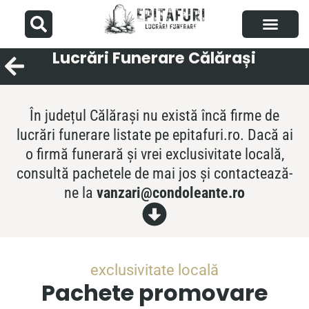
Lucrări Funerare Călărași
Articole utile
Despre noi
Adaugă firmă
În județul Călărași nu există încă firme de
lucrări funerare listate pe epitafuri.ro. Dacă ai
o firmă funerară și vrei exclusivitate locală,
consultă pachetele de mai jos și contactează-
ne la
vanzari@condoleante.ro
exclusivitate locală
Pachete promovare