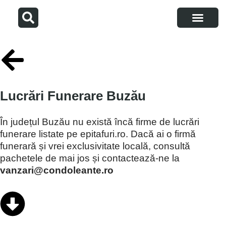
Articole utile
Despre noi
Adaugă firmă
Lucrări Funerare Buzău
În județul Buzău nu există încă firme de lucrări
funerare listate pe epitafuri.ro. Dacă ai o firmă
funerară și vrei exclusivitate locală, consultă
pachetele de mai jos și contactează-ne la
vanzari@condoleante.ro