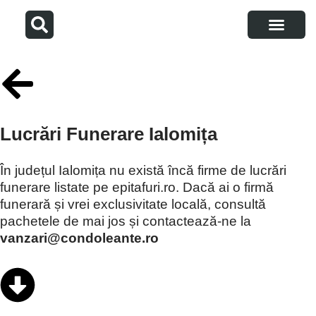
Articole utile
Despre noi
Adaugă firmă
Lucrări Funerare Ialomița
În județul Ialomița nu există încă firme de lucrări
funerare listate pe epitafuri.ro. Dacă ai o firmă
funerară și vrei exclusivitate locală, consultă
pachetele de mai jos și contactează-ne la
vanzari@condoleante.ro